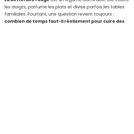
les doigts, parfume les plats et divise parfois les tables
familiales. Pourtant, une question revient toujours :
combien de temps faut-il réellement pour cuire des
betteraves rouges en cocotte-minute
?
Cet article vous propose un guide honnête, précis et
agréable à lire. Vous allez enfin pouvoir dompter ce
légume dense et charmant.
Sommaire
Pourquoi la cuisson des betteraves rouges est-
elle si particulière ?