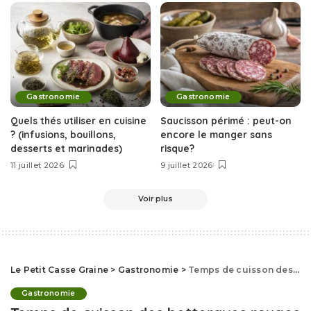
Gastronomie
Gastronomie
Quels thés utiliser en cuisine
Saucisson périmé : peut-on
? (infusions, bouillons,
encore le manger sans
desserts et marinades)
risque?
11 juillet 2026
9 juillet 2026
Voir plus
Le Petit Casse Graine
>
Gastronomie
>
Temps de cuisson des betteraves rouges à la cocotte-minute : enfin un guide clair et fiable
Gastronomie